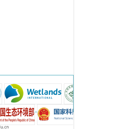
er by DedeCms
u.cn