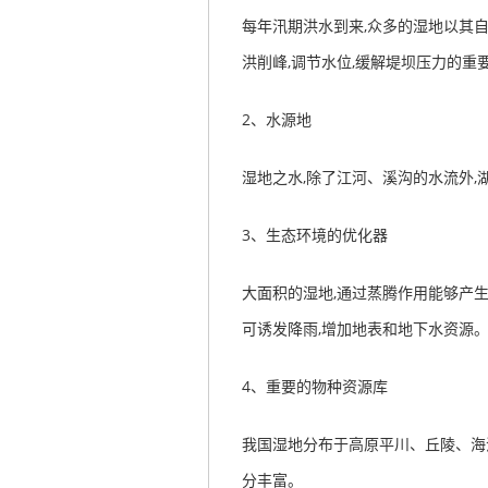
每年汛期洪水到来,众多的湿地以其自
洪削峰,调节水位,缓解堤坝压力的重
2
、水源地
湿地之水,除了江河、溪沟的水流外,
3
、生态环境的优化器
大面积的湿地,通过蒸腾作用能够产生
可诱发降雨,增加地表和地下水资源
4
、重要的物种资源库
我国湿地分布于高原平川、丘陵、海
分丰富。