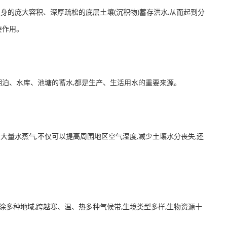
身的庞大容积、深厚疏松的底层土壤(沉积物)蓄存洪水,从而起到分
要作用。
湖泊、水库、池塘的蓄水,都是生产、生活用水的重要来源。
大量水蒸气,不仅可以提高周围地区空气湿度,减少土壤水分丧失,还
。
涂多种地域,跨越寒、温、热多种气候带,生境类型多样,生物资源十