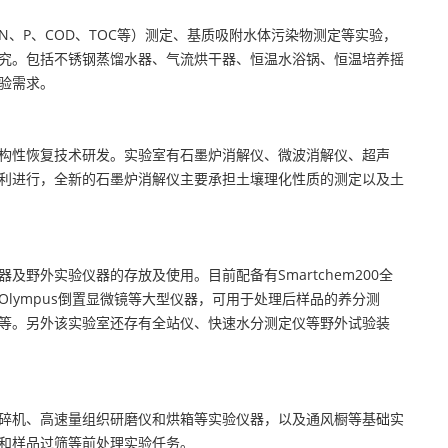
、P、COD、TOC等）测定、基质吸附水体污染物测定等实验，
究。包括不锈钢蒸馏水器、气流烘干器、恒温水浴锅、恒温培养摇
验需求。
构性恢复技术研发。实验室有石墨炉消解仪、微波消解仪、超声
利进行，全新的石墨炉消解仪主要承担土壤理化性质的测定以及土
及野外实验仪器的存放及使用。目前配备有Smartchem200全
lympus倒置显微镜等大型仪器，可用于处理后样品的养分测
等。另外该实验室还存有全站仪、快速水分测定仪等野外试验装
碎机、高速量组织研磨仪和烘箱等实验仪器，以及通风橱等基础实
和样品过筛等前处理实验任务。