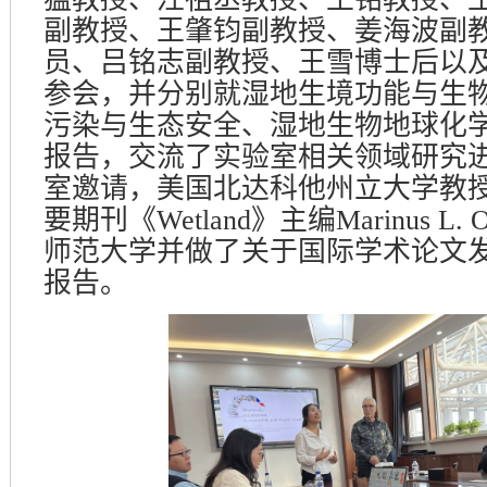
副教授、王肇钧副教授、姜海波副
员、吕铭志副教授、王雪
博士后
以
参会，并分别就湿地生境功能与生
污染与生态安全、湿地生物地球化
报告，交流了实验室相关领域研究
室邀请，美国北达科他州立大学教
要期刊《
Wetland
》主编
Marinus L. O
师范大学并做了关于国际学术论文
报告。