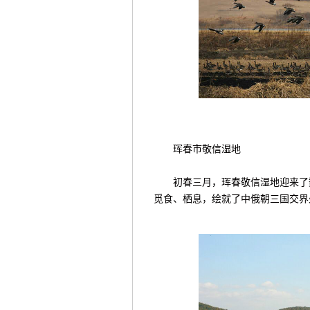
珲春市敬信湿地
初春三月，珲春敬信湿地迎来了数
觅食、栖息，绘就了中俄朝三国交界