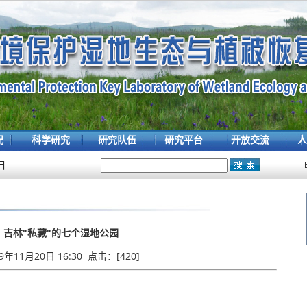
况
科学研究
研究队伍
研究平台
开放交流
人
日
吉林"私藏"的七个湿地公园
19年11月20日 16:30 点击：[
420
]