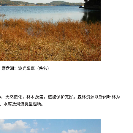
磨盘湖：波光粼粼（佚名）
天然造化，林木茂盛，植被保护完好。森林资源以针阔叶林为
、水库及河流类型湿地。