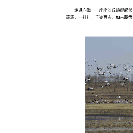
走进向海，一座座沙丘蜿蜒起伏，
簇簇，一排排，千姿百态，如古藤盘