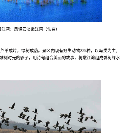
江湾：风轻云淡嫩江湾（佚名）
苇成片，绿树成荫。景区内现有野生动物239种，以鸟类为主。
雕刻时光的影子，用诗句组合美丽的故事，将嫩江湾组成碧树绿水