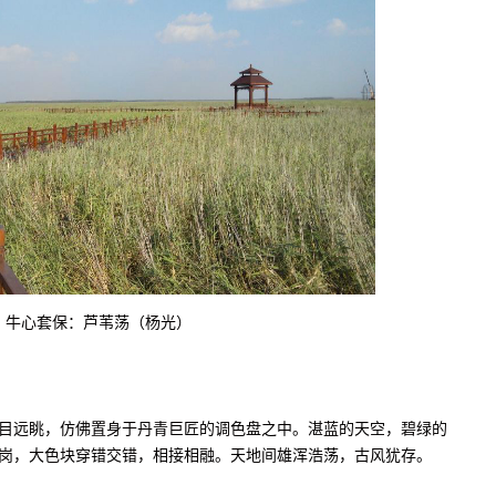
牛心套保：芦苇荡（杨光）
远眺，仿佛置身于丹青巨匠的调色盘之中。湛蓝的天空，碧绿的
岗，大色块穿错交错，相接相融。天地间雄浑浩荡，古风犹存。