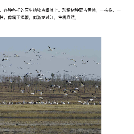
各种各样的原生植物点缀其上。珍稀树种蒙古黄榆，一株株，一
柱，像霸王挥鞭，似游龙过江，生机盎然。