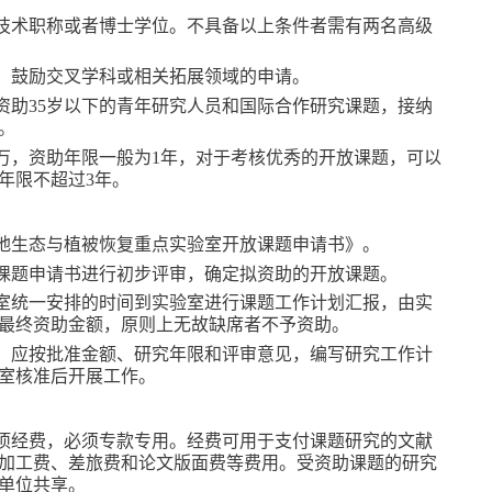
技术职称或者博士学位。不具备以上条件者需有两名高级
；鼓励交叉学科或相关拓展领域的申请。
资助
35岁以下的青年研究人员和国际合作研究课题，接纳
。
万，资助年限一般为
1
年，对于考核优秀的开放课题，可以
年限不超过
3
年。
地生态与植被恢复
重点实验室开放课题申请书》。
课题申请书进行初步评审，确定拟资助的开放课题。
室统一安排的时间到实验室进行课题工作计划汇报，由实
最终资助金额，原则上无故缺席者不予资助
。
，应按批准金额、研究年限和评审意见，编写研究工作计
室核准后开展工作。
项经费，必须专款专用。经费可用于支付课题研究的文献
加工费、差旅费和论文版面费等费用。受资助课题的研究
单位共享。