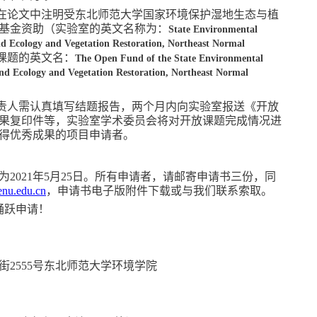
在论文中注明受
东北师范大学
国家
环境保护湿地生态与植
基金资助
（实验室的英文名称为：
S
tate Environmental
d Ecology and Vegetation Restoration, Northeast Normal
课题的英文名：
The Open Fund of the State Environmental
nd Ecology and Vegetation Restoration, Northeast Normal
责人需认真填写结题报告，两个月内向实验室报送《开放
果复印件等，实验室学术委员会将对开放课题完成情况进
得优秀成果的项目申请者。
为
20
21
年
5
月
25
日。所有申请者，请邮寄申请书三份，同
enu
.edu.cn
，申请书电子版
附件
下载或与我们联系索取。
踊跃申请！
街
2555号东北师范大学环境学院